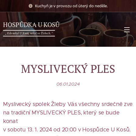
Kuchyň je v provozu od úterý do neděle.
HOSPŮDKA U KOSŮ
„ Kdo nebyl U Kosů, nebyl ve Žlebech. "
MYSLIVECKÝ PLES
06.01.2024
Myslivecký spolek Žleby Vás všechny srdečně zve
na tradiční MYSLIVECKÝ PLES, který se bude
konat
v sobotu 13. 1. 2024 od 20:00 v Hospůdce U Kosů.