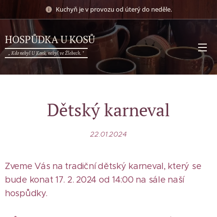
Kuchyň je v provozu od úterý do neděle.
HOSPŮDKA U KOSŮ
„ Kdo nebyl U Kosů, nebyl ve Žlebech. "
Dětský karneval
22.01.2024
Zveme Vás na tradiční dětský karneval, který se
bude konat 17. 2. 2024 od 14:00 na sále naší
hospůdky.